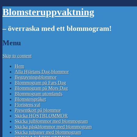
Blomsteruppvaktning
– överraska med ett blommogram!
Menu
Skip to content
Hem
Alla Hjärtans Dag-blommor
Begravningsblommor
Blommogram på Fars Dag
Blommogram på Mors Dag
Blommogram utomlands
Blomsterspråket
Floristens val
Presentkort på blommor
Skicka HÖSTBLOMMOR
Skicka julblommor med blommogram
Skicka påskblommor med blommogram
Skicka tulpaner med blommogram