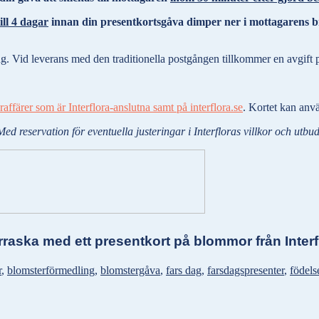
ill 4 dagar
innan din presentkortsgåva dimper ner i mottagarens br
ing. Vid leverans med den traditionella postgången tillkommer en avgift 
affärer som är Interflora-anslutna samt på interflora.se
. Kortet kan anv
Med reservation för eventuella justeringar i Interfloras villkor och utbud
raska med ett presentkort på blommor från Interf
r
,
blomsterförmedling
,
blomstergåva
,
fars dag
,
farsdagspresenter
,
födels