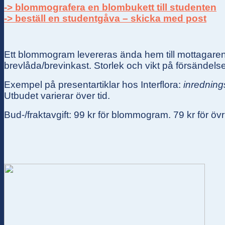
-> blommografera en blombukett till studenten
-> beställ en studentgåva – skicka med post
Ett blommogram levereras ända hem till mottagarens 
brevlåda/brevinkast. Storlek och vikt på försändels
Exempel på presentartiklar hos Interflora:
inredning
Utbudet varierar över tid.
Bud-/fraktavgift: 99 kr för blommogram. 79 kr för övr