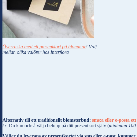
Överraska med ett presentkort på blommor
! Välj
mellan olika valörer hos Interflora
Alternativ till ett traditionellt blomsterbud:
sms:a eller e-posta e
kr
. Du kan också välja belopp på ditt presentkort själv (
minimum 100 
Väljer du leverans av presentkortet
via sms eller e-post
, kommer d