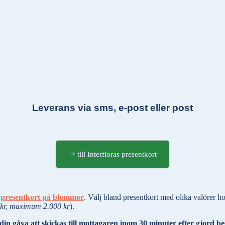
Leverans via sms, e-post eller post
-> till Interfloras presentkort
tt presentkort på blommor
. Välj bland presentkort med olika valörer ho
kr, maximum 2.000 kr
).
in gåva att skickas till mottagaren
inom 30 minuter efter gjord be