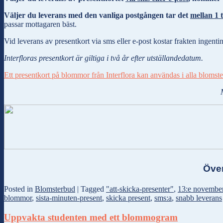
Väljer du leverans med den vanliga postgången tar det
mellan 1 t
passar mottagaren bäst.
Vid leverans av presentkort via sms eller e-post kostar frakten ingent
Interfloras presentkort är giltiga i två år efter utställandedatum.
Ett presentkort på blommor från Interflora kan användas i alla blomster
Över
Posted in
Blomsterbud
|
Tagged
"att-skicka-presenter"
,
13:e novembe
blommor
,
sista-minuten-present
,
skicka present
,
sms:a
,
snabb leverans
Uppvakta studenten med ett blommogram