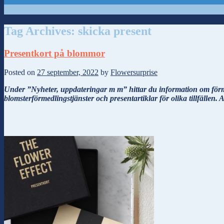
Tag Archives:
skicka present
Presentkort på blommor
Posted on
27 september, 2022
by
Flowersurprise
Under ”Nyheter, uppdateringar m m” hittar du information om förmå
blomsterförmedlingstjänster och presentartiklar för olika tillfällen