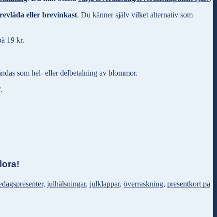
evlåda eller brevinkast
. Du känner själv vilket alternativ som
på 19 kr.
ändas som hel- eller delbetalning av blommor.
.
lora!
edagspresenter
,
julhälsningar
,
julklappar
,
överraskning
,
presentkort på