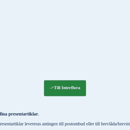
->Till Interflora
fina presentartiklar
.
tartiklar levereras antingen till postombud eller till brevlåda/brevink