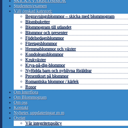
SKICKA VÅRBLOMMOR
Studenten/examen
Välj önskad kategori:
Begravningsblommor – skicka med blommogram
Blombuketter
Blommogram till utlandet
Blommor och presenter
Födelsedagsblommor
Företagsblommor
Hemmablommor och växter
Kondoleansblommor
Krukväxter
Krya-på-dig-blommor
Nyfödda barn och nyblivna föräldrar
Presentkort på blommor
Romantiska blommor / kärlek
Rosor
Om Interflora
Om Blommogram
Om oss
Kontakt
Nyheter, uppdateringar m m
Övrigt
Vår integritetspolicy