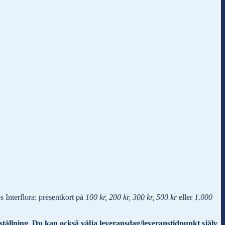
s Interflora: presentkort på
100 kr, 200 kr, 300 kr, 500 kr
eller
1.000
ställning
.
Du kan också
välja leveransdag/leveranstidpunkt själv
.