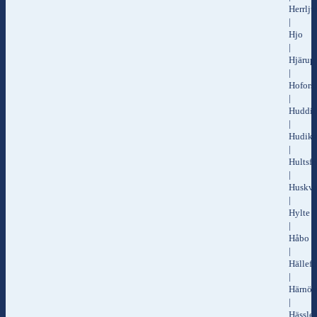
Herrlj
|
Hjo
|
Hjärup
|
Hofors
|
Huddi
|
Hudiks
|
Hultsfr
|
Huskva
|
Hylte
|
Håbo
|
Hällefo
|
Härnös
|
Hässle