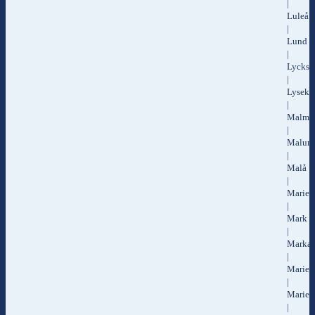
|
Luleå
|
Lund
|
Lyckse
|
Lysekil
|
Malmö
|
Malun
|
Malå
|
Maries
|
Mark
|
Markar
|
Marief
|
Maries
|