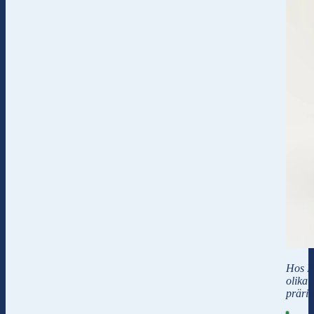
Hos In
olika 
prärie