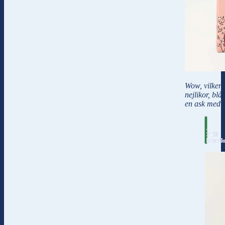
Wow, vilken 
nejlikor, bl
en ask med 
-
>Till
Interfl