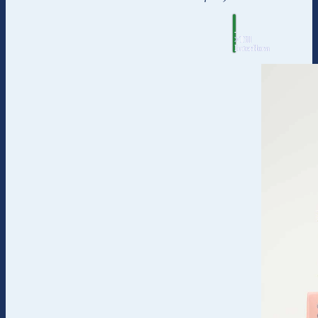
-
>Till
Interflora