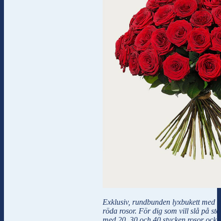
Exklusiv, rundbunden lyxbukett med he
röda rosor. För dig som vill slå på sto
med 20, 30 och 40 stycken rosor också