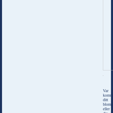
Var
komm
ditt
blom
eller