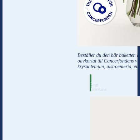
Beställer du den här buketten 
oavkortat till Cancerfondens vi
krysantemum, alstroemeria, euk
-
>Till
Interflora