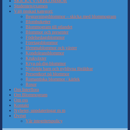
SKICKA VÅRBLOMMOR
Studenten/examen
Välj önskad kategori:
Begravningsblommor – skicka med blommogram
Blombuketter
Blommogram till utlandet
Blommor och presenter
Födelsedagsblommor
Företagsblommor
Hemmablommor och växter
Kondoleansblommor
Krukväxter
Krya-på-dig-blommor
Nyfödda barn och nyblivna föräldrar
Presentkort på blommor
Romantiska blommor / kärlek
Rosor
Om Interflora
Om Blommogram
Om oss
Kontakt
Nyheter, uppdateringar m m
Övrigt
Vår integritetspolicy