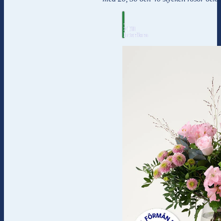
-
>Till
Interflora