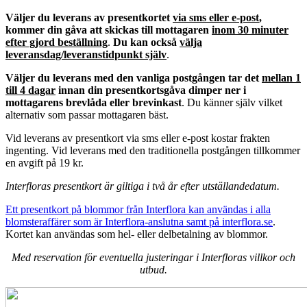
Väljer du leverans av presentkortet
via sms eller e-post
,
kommer din gåva att skickas till mottagaren
inom 30 minuter
efter gjord beställning
.
Du kan också
välja
leveransdag/leveranstidpunkt själv
.
Väljer du leverans med den vanliga postgången tar det
mellan 1
till 4 dagar
innan din presentkortsgåva dimper ner i
mottagarens brevlåda eller brevinkast
. Du känner själv vilket
alternativ som passar mottagaren bäst.
Vid leverans av presentkort via sms eller e-post kostar frakten
ingenting. Vid leverans med den traditionella postgången tillkommer
en avgift på 19 kr.
Interfloras presentkort är giltiga i två år efter utställandedatum.
Ett presentkort på blommor från Interflora kan användas i alla
blomsteraffärer som är Interflora-anslutna samt på interflora.se
.
Kortet kan användas som hel- eller delbetalning av blommor.
Med reservation för eventuella justeringar i Interfloras villkor och
utbud.