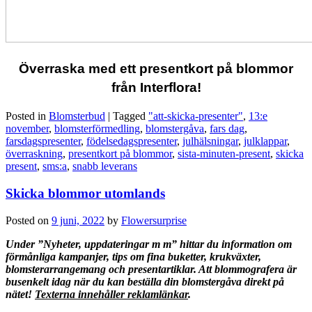
Överraska med ett presentkort på blommor
från Interflora!
Posted in
Blomsterbud
|
Tagged
"att-skicka-presenter"
,
13:e
november
,
blomsterförmedling
,
blomstergåva
,
fars dag
,
farsdagspresenter
,
födelsedagspresenter
,
julhälsningar
,
julklappar
,
överraskning
,
presentkort på blommor
,
sista-minuten-present
,
skicka
present
,
sms:a
,
snabb leverans
Skicka blommor utomlands
Posted on
9 juni, 2022
by
Flowersurprise
Under ”Nyheter, uppdateringar m m” hittar du information om
förmånliga kampanjer, tips om fina buketter, krukväxter,
blomsterarrangemang och presentartiklar. Att blommografera är
busenkelt idag när du kan beställa din blomstergåva direkt på
nätet!
Texterna innehåller reklamlänkar
.