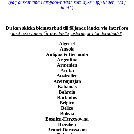
(välj önskat land i dropdownlistan som dyker upp under ”Välj
land”)
Du kan skicka blomsterbud till följande länder via Interflora
(
med reservation för eventuella justeringar i länderutbudet
):
Algeriet
Angola
Antigua & Bermuda
Argentina
Armenien
Aruba
Australien
Azerbajdzjan
Bahamas
Bahrain
Barbados
Belgien
Belize
Bolivia
Bosnien-Herzegovina
Brasilien
Brunei Darussalam