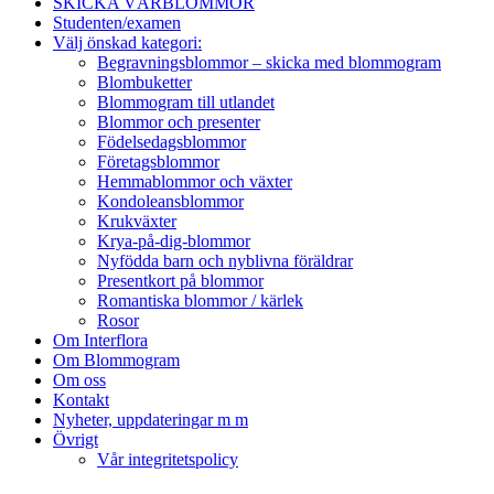
SKICKA VÅRBLOMMOR
Studenten/examen
Välj önskad kategori:
Begravningsblommor – skicka med blommogram
Blombuketter
Blommogram till utlandet
Blommor och presenter
Födelsedagsblommor
Företagsblommor
Hemmablommor och växter
Kondoleansblommor
Krukväxter
Krya-på-dig-blommor
Nyfödda barn och nyblivna föräldrar
Presentkort på blommor
Romantiska blommor / kärlek
Rosor
Om Interflora
Om Blommogram
Om oss
Kontakt
Nyheter, uppdateringar m m
Övrigt
Vår integritetspolicy