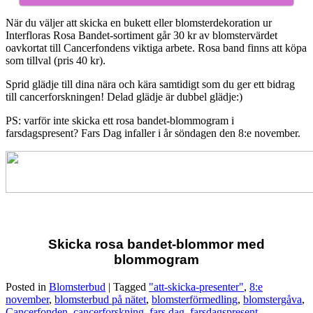
När du väljer att skicka en bukett eller blomsterdekoration ur
Interfloras Rosa Bandet-sortiment går 30 kr av blomstervärdet
oavkortat till Cancerfondens viktiga arbete. Rosa band finns att köpa
som tillval (pris 40 kr).
Sprid glädje till dina nära och kära samtidigt som du ger ett bidrag
till cancerforskningen! Delad glädje är dubbel glädje:)
PS: varför inte skicka ett rosa bandet-blommogram i
farsdagspresent? Fars Dag infaller i år söndagen den 8:e november.
Skicka rosa bandet-blommor med
blommogram
Posted in
Blomsterbud
|
Tagged
"att-skicka-presenter"
,
8:e
november
,
blomsterbud på nätet
,
blomsterförmedling
,
blomstergåva
,
Cancerfonden
,
cancerforskning
,
fars dag
,
farsdagspresent
,