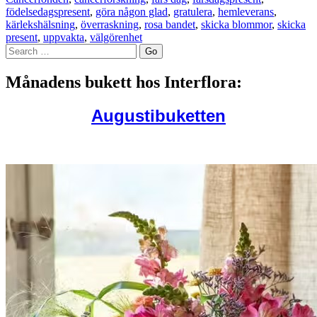
födelsedagspresent
,
göra någon glad
,
gratulera
,
hemleverans
,
kärlekshälsning
,
överraskning
,
rosa bandet
,
skicka blommor
,
skicka
present
,
uppvakta
,
välgörenhet
Månadens bukett hos Interflora:
Augustibuketten