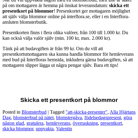
på om mottagaren är hemma på önskat leveransdatum:
skicka ett
presentkort på blommor
! Presenkortet ger mottagaren möjlighet
att själv välja blommor online på interflora.se, eller i en Interflora-
ansluten blomsterbutik.
Presentkorten finns i flera olika valörer, från 100 till 1.000 kr. Du
kan också välja valör själv (min. 100 kr, max. 2.000 kr).
Tänk på att budavgiften är från 99 kr. Om du vill att
presentkortsmottagaren ska kunna handla blommor för hemleverans
med bud på Interfloras hemsida, inkludera gärna budavgiften, så att
mottagaren slipper lägga ut några pengar själv. Bara ett tips!
Skicka ett presentkort på blommor
Posted in
Blomsterbud
|
Tagged
"att-skicka-presenter"
,
Alla Hjärtans
Dag
,
blomsterbud på nätet
,
blomstergåva
,
födelsedagspresent
,
göra
någon glad
,
gratulera
,
hemleverans
,
överraskning
,
presentkort
,
skicka blommor
,
uppvakta
,
Valentin