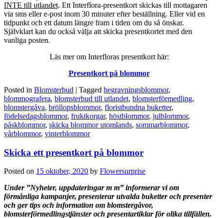
INTE till utlandet
. Ett Interflora-presentkort skickas till mottagaren
via sms eller e-post inom 30 minuter efter beställning. Eller vid en
tidpunkt och ett datum längre fram i tiden om du så önskar.
Självklart kan du också välja att skicka presentkortet med den
vanliga posten.
Läs mer om Interfloras presentkort här:
Presentkort på blommor
Posted in
Blomsterbud
|
Tagged
begravningsblommor
,
blommografera
,
blomsterbud till utlandet
,
blomsterförmedling
,
blomstergåva
,
bröllopsblommor
,
floristbundna buketter
,
födelsedagsblommor
,
fruktkorgar
,
höstblommor
,
julblommor
,
påskblommor
,
skicka blommor utomlands
,
sommarblommor
,
vårblommor
,
vinterblommor
Skicka ett presentkort på blommor
Posted on
15 oktober, 2020
by
Flowersurprise
Under ”Nyheter, uppdateringar m m” informerar vi om
förmånliga kampanjer, presenterar utvalda buketter och presenter
och ger tips och information om blomstergåvor,
blomsterförmedlingstjänster och presentartiklar för olika tillfällen.