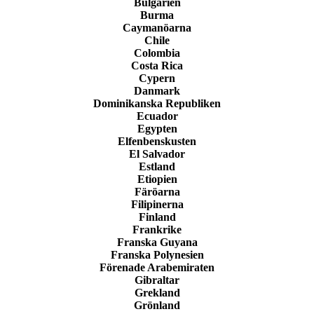
Bulgarien
Burma
Caymanöarna
Chile
Colombia
Costa Rica
Cypern
Danmark
Dominikanska Republiken
Ecuador
Egypten
Elfenbenskusten
El Salvador
Estland
Etiopien
Färöarna
Filipinerna
Finland
Frankrike
Franska Guyana
Franska Polynesien
Förenade Arabemiraten
Gibraltar
Grekland
Grönland