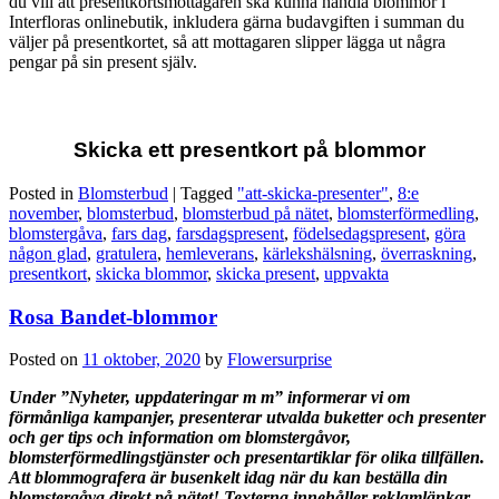
du vill att presentkortsmottagaren ska kunna handla blommor i
Interfloras onlinebutik, inkludera gärna budavgiften i summan du
väljer på presentkortet, så att mottagaren slipper lägga ut några
pengar på sin present själv.
Skicka ett presentkort på blommor
Posted in
Blomsterbud
|
Tagged
"att-skicka-presenter"
,
8:e
november
,
blomsterbud
,
blomsterbud på nätet
,
blomsterförmedling
,
blomstergåva
,
fars dag
,
farsdagspresent
,
födelsedagspresent
,
göra
någon glad
,
gratulera
,
hemleverans
,
kärlekshälsning
,
överraskning
,
presentkort
,
skicka blommor
,
skicka present
,
uppvakta
Rosa Bandet-blommor
Posted on
11 oktober, 2020
by
Flowersurprise
Under ”Nyheter, uppdateringar m m” informerar vi om
förmånliga kampanjer, presenterar utvalda buketter och presenter
och ger tips och information om blomstergåvor,
blomsterförmedlingstjänster och presentartiklar för olika tillfällen.
Att blommografera är busenkelt idag när du kan beställa din
blomstergåva direkt på nätet!
Texterna innehåller reklamlänkar
.