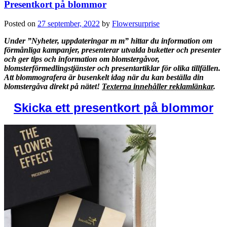
Presentkort på blommor
Posted on
27 september, 2022
by
Flowersurprise
Under ”Nyheter, uppdateringar m m” hittar du information om
förmånliga kampanjer, presenterar utvalda buketter och presenter
och ger tips och information om blomstergåvor,
blomsterförmedlingstjänster och presentartiklar för olika tillfällen.
Att blommografera är busenkelt idag när du kan beställa din
blomstergåva direkt på nätet!
Texterna innehåller reklamlänkar
.
Skicka ett presentkort på blommor