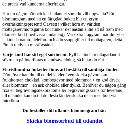
de precis vad kunderna efterfrågar.
Har du någon när och kär i utlandet som du vill uppvakta? Ett
blommogram med ett en färgglad bukett blir en grym
överraskningspresent! Oavsett i vilket hörn av världen
mottagaren/mottagarna bor funkar det nästan alltid att nå fram med
blomsterbud (med vissa undantag). Var extra noggrann när du fyller
i aktuella namn-, telefon- och adressuppgifter till mottagaren, detta
för att undvika missförstånd.
Varje land har sitt eget sortiment.
Fyll i aktuellt mottagarland i
sökrutan på Interfloras utlandsavdelning, så hittar du rätt.
Floristbundna buketter finns att beställa till samtliga länder
.
Därutöver kan du till en del länder även skicka gåvor som
fruktkorgar, choklad, kombogåvor med blommor + en god dryck
eller blommor + en ask choklad eller dylikt. Behöver du någon gång
fixa en begravningsdekoration eller begravningskrans för leverans
till utlandet kan du till de flesta länder skicka detta med bud via
Interflora.
Du beställer ditt utlands-blommogram här:
Skicka blomsterbud till utlandet