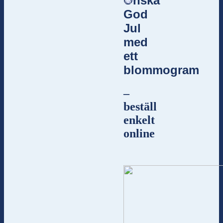
Önska
här!
God
Jul
med
ett
blommogram
–
beställ
enkelt
online