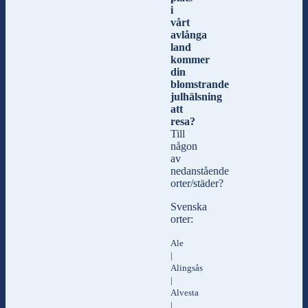
i
vårt
avlånga
land
kommer
din
blomstrande
julhälsning
att
resa?
Till
någon
av
nedanstående
orter/städer?
Svenska
orter:
Ale
|
Alingsås
|
Alvesta
|