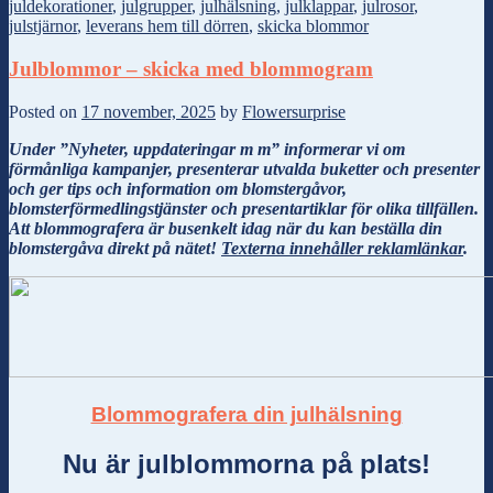
juldekorationer
,
julgrupper
,
julhälsning
,
julklappar
,
julrosor
,
julstjärnor
,
leverans hem till dörren
,
skicka blommor
Julblommor – skicka med blommogram
Posted on
17 november, 2025
by
Flowersurprise
Under ”Nyheter, uppdateringar m m” informerar vi om
förmånliga kampanjer, presenterar utvalda buketter och presenter
och ger tips och information om blomstergåvor,
blomsterförmedlingstjänster och presentartiklar för olika tillfällen.
Att blommografera är busenkelt idag när du kan beställa din
blomstergåva direkt på nätet!
Texterna innehåller reklamlänkar
.
Blommografera din julhälsning
Nu är julblommorna på plats!