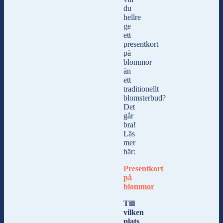
du
hellre
ge
ett
presentkort
på
blommor
än
ett
traditionellt
blomsterbud?
Det
går
bra!
Läs
mer
här:
Presentkort
på
blommor
Till
vilken
plats