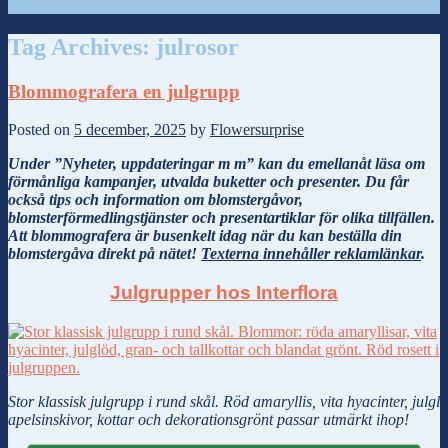
Tag Archives:
julrosor
Blommografera en julgrupp
Posted on
5 december, 2025
by
Flowersurprise
Under ”Nyheter, uppdateringar m m” kan du emellanåt läsa om
förmånliga kampanjer, utvalda buketter och presenter. Du får
också tips och information om blomstergåvor,
blomsterförmedlingstjänster och presentartiklar för olika tillfällen.
Att blommografera är busenkelt idag när du kan beställa din
blomstergåva direkt på nätet!
Texterna innehåller reklamlänkar
.
Julgrupper hos Interflora
Stor klassisk julgrupp i rund skål. Röd amaryllis, vita hyacinter, julglö
apelsinskivor, kottar och dekorationsgrönt passar utmärkt ihop!