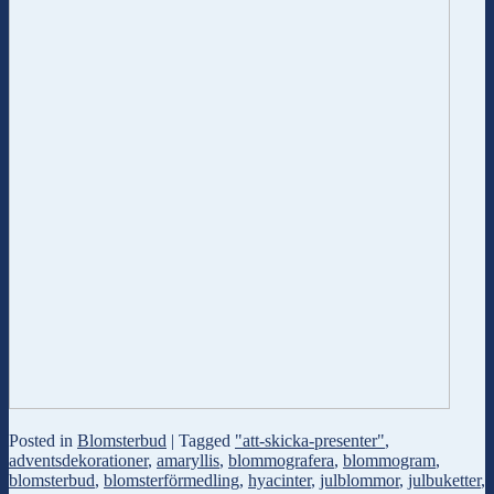
Posted in
Blomsterbud
|
Tagged
"att-skicka-presenter"
,
adventsdekorationer
,
amaryllis
,
blommografera
,
blommogram
,
blomsterbud
,
blomsterförmedling
,
hyacinter
,
julblommor
,
julbuketter
,