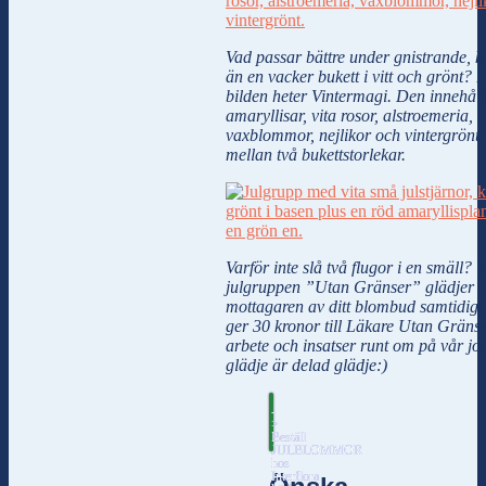
Vad passar bättre under gnistrande, k
än en vacker bukett i vitt och grönt? 
bilden heter Vintermagi. Den innehåll
amaryllisar, vita rosor, alstroemeria,
vaxblommor, nejlikor och vintergrönt.
mellan två bukettstorlekar.
Varför inte slå två flugor i en smäll? 
julgruppen ”Utan Gränser” glädjer 
mottagaren av ditt blombud samtidig
ger 30 kronor till Läkare Utan Gränse
arbete och insatser runt om på vår jo
glädje är delad glädje:)
-
>
Beställ
JULBLOMMOR
hos
Interflora