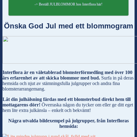
-> Beställ JULBLOMMOR hos Interflora här!
Önska God Jul med ett blommogram
Interflora är en väletablerad blomsterförmedling med över 100
års erfarenhet av att skicka blommor med bud.
Surfa in på deras
hemsida och njut av stämningsfulla julgrupper och andra fina
blomsterarrangemang.
Låt din julhälsning färdas med ett blomsterbud direkt hem till
mottagarens dörr!
Överraska någon du tycker om eller ge ditt eget
hem lite extra julkänsla – enkelt och bekvämt!
Några utvalda bildexempel på julgrupper, från Interfloras
hemsida: