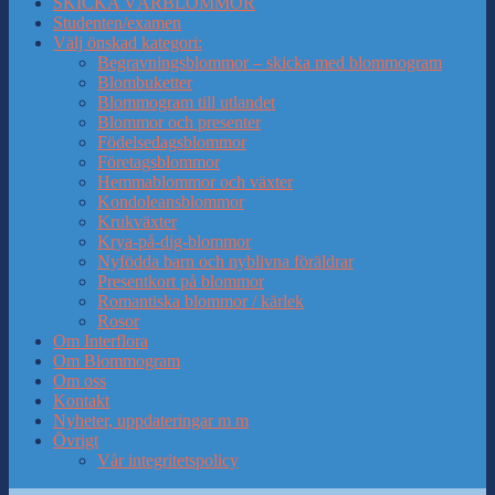
SKICKA VÅRBLOMMOR
Studenten/examen
Välj önskad kategori:
Begravningsblommor – skicka med blommogram
Blombuketter
Blommogram till utlandet
Blommor och presenter
Födelsedagsblommor
Företagsblommor
Hemmablommor och växter
Kondoleansblommor
Krukväxter
Krya-på-dig-blommor
Nyfödda barn och nyblivna föräldrar
Presentkort på blommor
Romantiska blommor / kärlek
Rosor
Om Interflora
Om Blommogram
Om oss
Kontakt
Nyheter, uppdateringar m m
Övrigt
Vår integritetspolicy