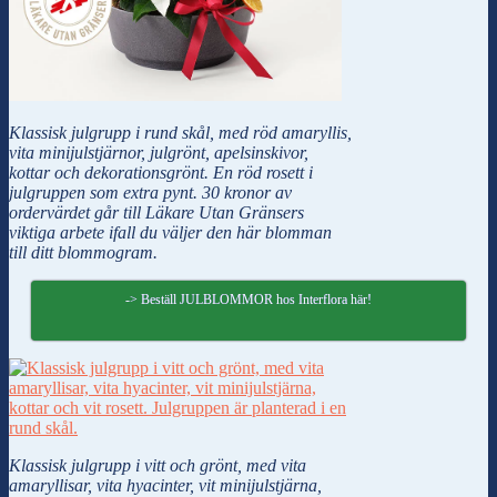
Klassisk julgrupp i rund skål, med röd amaryllis,
vita minijulstjärnor, julgrönt, apelsinskivor,
kottar och dekorationsgrönt. En röd rosett i
julgruppen som extra pynt. 30 kronor av
ordervärdet går till Läkare Utan Gränsers
viktiga arbete ifall du väljer den här blomman
till ditt blommogram.
-> Beställ JULBLOMMOR hos Interflora här!
Klassisk julgrupp i vitt och grönt, med vita
amaryllisar, vita hyacinter, vit minijulstjärna,