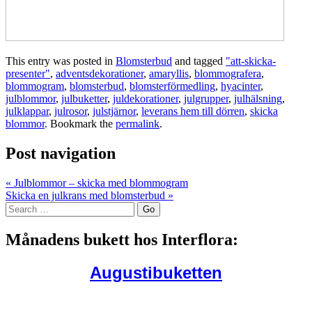
This entry was posted in
Blomsterbud
and tagged
"att-skicka-
presenter"
,
adventsdekorationer
,
amaryllis
,
blommografera
,
blommogram
,
blomsterbud
,
blomsterförmedling
,
hyacinter
,
julblommor
,
julbuketter
,
juldekorationer
,
julgrupper
,
julhälsning
,
julklappar
,
julrosor
,
julstjärnor
,
leverans hem till dörren
,
skicka
blommor
. Bookmark the
permalink
.
Post navigation
«
Julblommor – skicka med blommogram
Skicka en julkrans med blomsterbud
»
Månadens bukett hos Interflora:
Augustibuketten