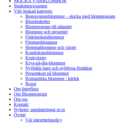
SKICKA VÅRBLOMMOR
Studenten/examen
Välj önskad kategori:
Begravningsblommor – skicka med blommogram
Blombuketter
Blommogram till utlandet
Blommor och presenter
Födelsedagsblommor
Företagsblommor
Hemmablommor och växter
Kondoleansblommor
Krukväxter
Krya-på-dig-blommor
Nyfödda barn och nyblivna föräldrar
Presentkort på blommor
Romantiska blommor / kärlek
Rosor
Om Interflora
Om Blommogram
Om oss
Kontakt
Nyheter, uppdateringar m m
Övrigt
Vår integritetspolicy