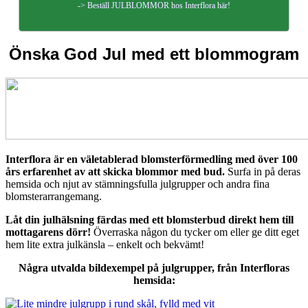
-> Beställ JULBLOMMOR hos Interflora här!
Önska God Jul med ett blommogram
Interflora är en väletablerad blomsterförmedling med över 100
års erfarenhet av att skicka blommor med bud.
Surfa in på deras
hemsida och njut av stämningsfulla julgrupper och andra fina
blomsterarrangemang.
Låt din julhälsning färdas med ett blomsterbud direkt hem till
mottagarens dörr!
Överraska någon du tycker om eller ge ditt eget
hem lite extra julkänsla – enkelt och bekvämt!
Några utvalda bildexempel på julgrupper, från Interfloras
hemsida: