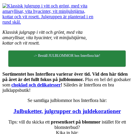
Klassisk julgrupp i vitt och grönt, med vita
amaryllisar, vita hyacinter, vit minijulstjärna,
kottar och vit rosett.
-> Beställ JULBLOMMOR hos Interflora här!
Sortimentet hos Interflora varierar över tid. Vid den här tiden
på året är det fullt fokus på julblommor.
Plus en hel del godsaker
som
choklad och delikatesser
!
Således är Interflora en bra
julklappsbutik!
Se samtliga julblommor hos Interflora här:
Julbuketter, julgrupper och juldekorationer
Tips: vill du skicka ett
presentkort på blommor
istället för ett
blomsterbud?
Kika in här: