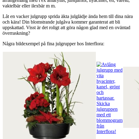
arrangemang med t ex amaryllis, julstjärnor, hyacinter, en, våreld,
vaktelbär eller ilexbär m m.
Låt en vacker julgrupp sprida äkta julglädje ända hem till dina nära
och kära! Din blomstrande julgåva kommer garanterat att bli
uppskattad. Visst är det roligt att göra någon glad med en oväntad
överraskning?
Några bildexempel på fina julgrupper hos Interflora: