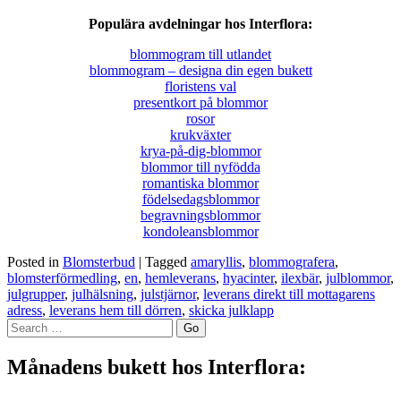
Populära avdelningar hos Interflora:
blommogram till utlandet
blommogram – designa din egen bukett
floristens val
presentkort på blommor
rosor
krukväxter
krya-på-dig-blommor
blommor till nyfödda
romantiska blommor
födelsedagsblommor
begravningsblommor
kondoleansblommor
Posted in
Blomsterbud
|
Tagged
amaryllis
,
blommografera
,
blomsterförmedling
,
en
,
hemleverans
,
hyacinter
,
ilexbär
,
julblommor
,
julgrupper
,
julhälsning
,
julstjärnor
,
leverans direkt till mottagarens
adress
,
leverans hem till dörren
,
skicka julklapp
Månadens bukett hos Interflora: