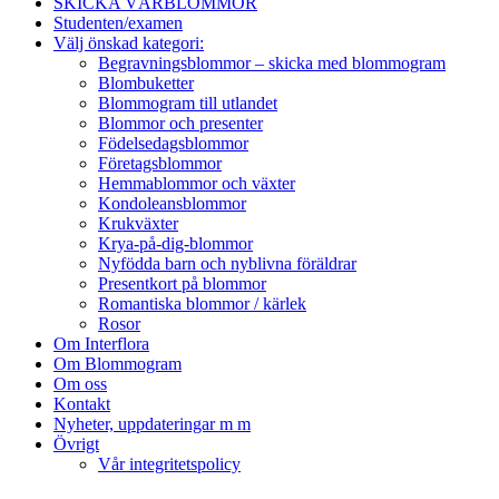
SKICKA VÅRBLOMMOR
Studenten/examen
Välj önskad kategori:
Begravningsblommor – skicka med blommogram
Blombuketter
Blommogram till utlandet
Blommor och presenter
Födelsedagsblommor
Företagsblommor
Hemmablommor och växter
Kondoleansblommor
Krukväxter
Krya-på-dig-blommor
Nyfödda barn och nyblivna föräldrar
Presentkort på blommor
Romantiska blommor / kärlek
Rosor
Om Interflora
Om Blommogram
Om oss
Kontakt
Nyheter, uppdateringar m m
Övrigt
Vår integritetspolicy