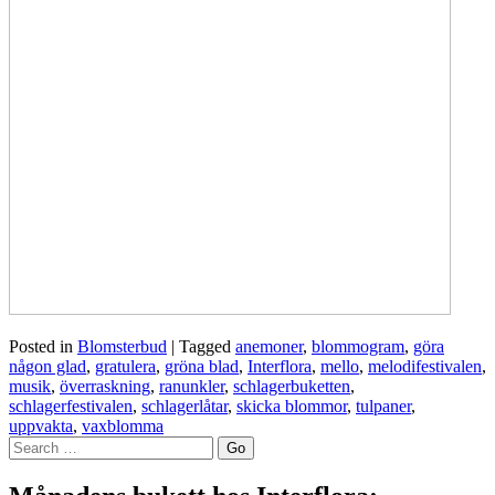
Posted in
Blomsterbud
|
Tagged
anemoner
,
blommogram
,
göra
någon glad
,
gratulera
,
gröna blad
,
Interflora
,
mello
,
melodifestivalen
,
musik
,
överraskning
,
ranunkler
,
schlagerbuketten
,
schlagerfestivalen
,
schlagerlåtar
,
skicka blommor
,
tulpaner
,
uppvakta
,
vaxblomma