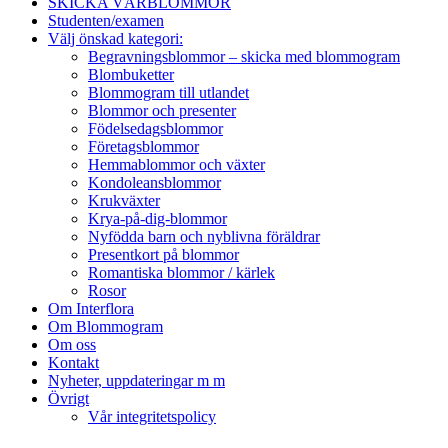
SKICKA VÅRBLOMMOR
Studenten/examen
Välj önskad kategori:
Begravningsblommor – skicka med blommogram
Blombuketter
Blommogram till utlandet
Blommor och presenter
Födelsedagsblommor
Företagsblommor
Hemmablommor och växter
Kondoleansblommor
Krukväxter
Krya-på-dig-blommor
Nyfödda barn och nyblivna föräldrar
Presentkort på blommor
Romantiska blommor / kärlek
Rosor
Om Interflora
Om Blommogram
Om oss
Kontakt
Nyheter, uppdateringar m m
Övrigt
Vår integritetspolicy