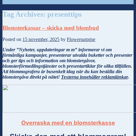
Tag Archives:
presenttips
Blomsterkassar – skicka med blombud
Posted on
15 november, 2025
by
Flowersurprise
Under ”Nyheter, uppdateringar m m” informerar vi om
förmånliga kampanjer, presenterar utvalda buketter och presenter
och ger tips och information om blomstergåvor,
blomsterförmedlingstjänster och presentartiklar för olika tillfällen.
Att blommografera är busenkelt idag när du kan beställa din
blomstergåva direkt på nätet!
Texterna innehåller reklamlänkar
.
Överraska med en blomsterkasse