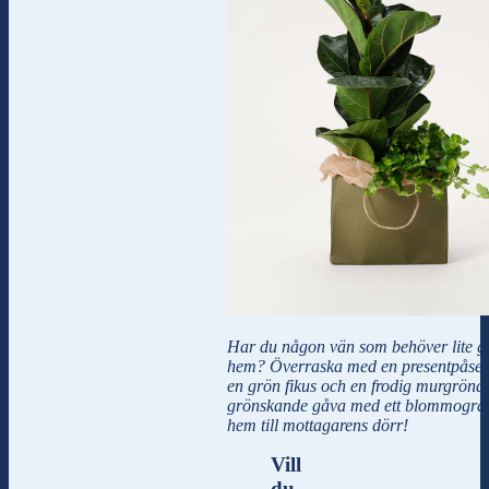
Har du någon vän som behöver lite grö
hem? Överraska med en presentpåse 
en grön fikus och en frodig murgröna
grönskande gåva med ett blommogram
hem till mottagarens dörr!
Vill
du