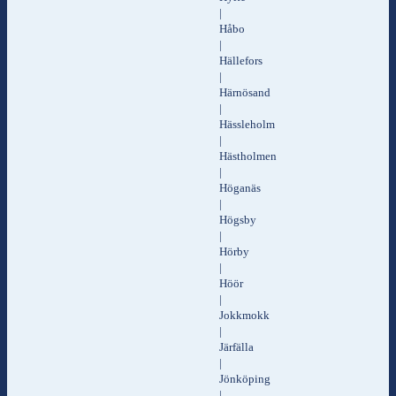
|
Håbo
|
Hällefors
|
Härnösand
|
Hässleholm
|
Hästholmen
|
Höganäs
|
Högsby
|
Hörby
|
Höör
|
Jokkmokk
|
Järfälla
|
Jönköping
|