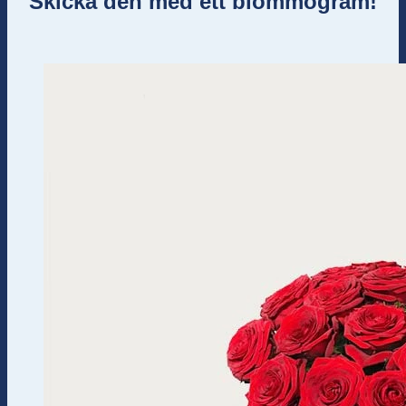
Skicka den med ett blommogram!