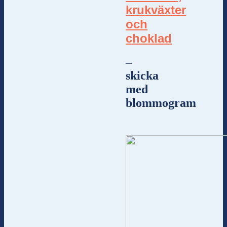
krukväxter
och
choklad
–
skicka
med
blommogram