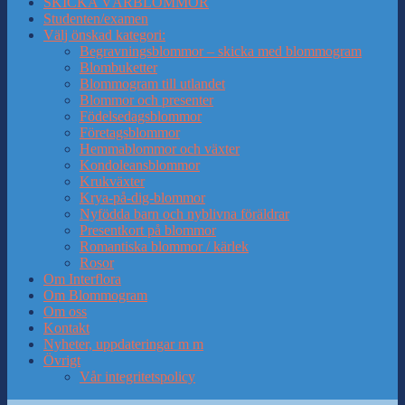
SKICKA VÅRBLOMMOR
Studenten/examen
Välj önskad kategori:
Begravningsblommor – skicka med blommogram
Blombuketter
Blommogram till utlandet
Blommor och presenter
Födelsedagsblommor
Företagsblommor
Hemmablommor och växter
Kondoleansblommor
Krukväxter
Krya-på-dig-blommor
Nyfödda barn och nyblivna föräldrar
Presentkort på blommor
Romantiska blommor / kärlek
Rosor
Om Interflora
Om Blommogram
Om oss
Kontakt
Nyheter, uppdateringar m m
Övrigt
Vår integritetspolicy