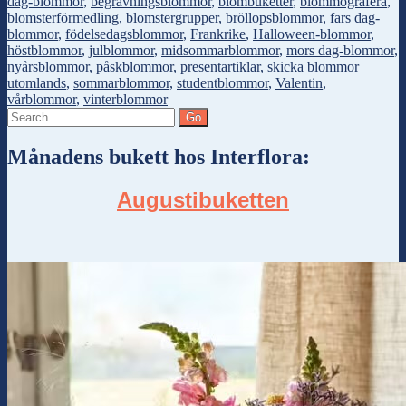
dag-blommor
,
begravningsblommor
,
blombuketter
,
blommografera
,
blomsterförmedling
,
blomstergrupper
,
bröllopsblommor
,
fars dag-
blommor
,
födelsedagsblommor
,
Frankrike
,
Halloween-blommor
,
höstblommor
,
julblommor
,
midsommarblommor
,
mors dag-blommor
,
nyårsblommor
,
påskblommor
,
presentartiklar
,
skicka blommor
utomlands
,
sommarblommor
,
studentblommor
,
Valentin
,
vårblommor
,
vinterblommor
Månadens bukett hos Interflora:
Augustibuketten