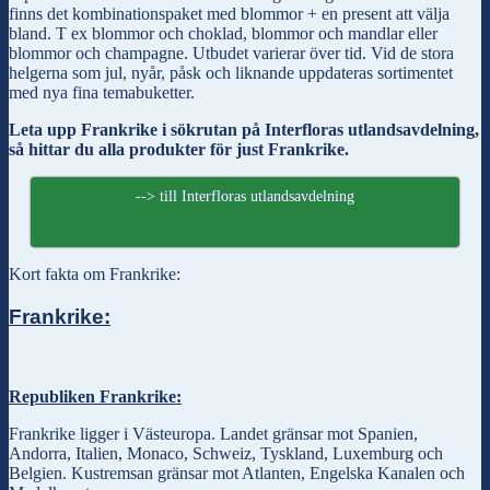
finns det kombinationspaket med blommor + en present att välja
bland. T ex blommor och choklad, blommor och mandlar eller
blommor och champagne. Utbudet varierar över tid. Vid de stora
helgerna som jul, nyår, påsk och liknande uppdateras sortimentet
med nya fina temabuketter.
Leta upp Frankrike i sökrutan på Interfloras utlandsavdelning,
så hittar du alla produkter för just Frankrike.
--> till Interfloras utlandsavdelning
Kort fakta om Frankrike:
Frankrike:
Republiken Frankrike:
Frankrike ligger i Västeuropa. Landet gränsar mot Spanien,
Andorra, Italien, Monaco, Schweiz, Tyskland, Luxemburg och
Belgien. Kustremsan gränsar mot Atlanten, Engelska Kanalen och