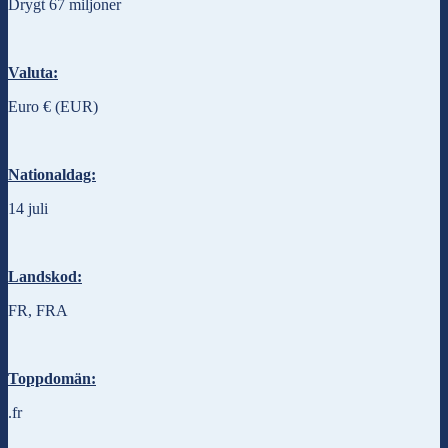
Drygt 67 miljoner
Valuta:
Euro € (EUR)
Nationaldag:
14 juli
Landskod:
FR, FRA
Toppdomän:
.fr