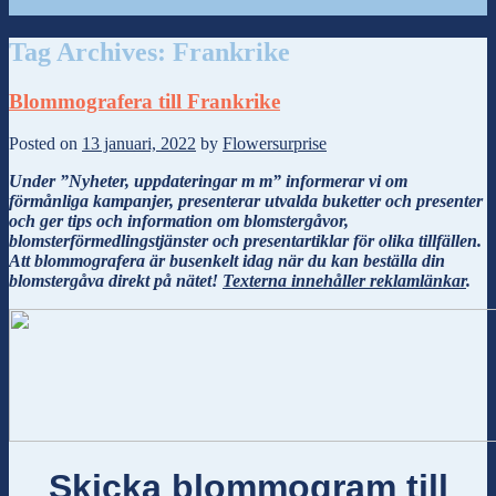
Tag Archives:
Frankrike
Blommografera till Frankrike
Posted on
13 januari, 2022
by
Flowersurprise
Under ”Nyheter, uppdateringar m m” informerar vi om
förmånliga kampanjer, presenterar utvalda buketter och presenter
och ger tips och information om blomstergåvor,
blomsterförmedlingstjänster och presentartiklar för olika tillfällen.
Att blommografera är busenkelt idag när du kan beställa din
blomstergåva direkt på nätet!
Texterna innehåller reklamlänkar
.
Skicka blommogram till