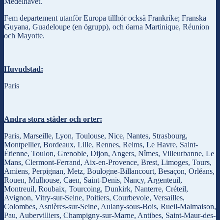
Medelhavet.
Fem departement utanför Europa tillhör också Frankrike; Franska
Guyana, Guadeloupe (en ögrupp), och öarna Martinique, Réunion
och Mayotte.
Huvudstad:
Paris
Andra stora städer och orter:
Paris, Marseille, Lyon, Toulouse, Nice, Nantes, Strasbourg,
Montpellier, Bordeaux, Lille, Rennes, Reims, Le Havre, Saint-
Étienne, Toulon, Grenoble, Dijon, Angers, Nîmes, Villeurbanne, Le
Mans, Clermont-Ferrand, Aix-en-Provence, Brest, Limoges, Tours,
Amiens, Perpignan, Metz, Boulogne-Billancourt, Besaçon, Orléans,
Rouen, Mulhouse, Caen, Saint-Denis, Nancy, Argenteuil,
Montreuil, Roubaix, Tourcoing, Dunkirk, Nanterre, Créteil,
Avignon, Vitry-sur-Seine, Poitiers, Courbevoie, Versailles,
Colombes, Asnières-sur-Seine, Aulany-sous-Bois, Rueil-Malmaison,
Pau, Aubervilliers, Champigny-sur-Marne, Antibes, Saint-Maur-des-