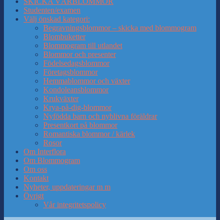
SKICKA VÅRBLOMMOR
Studenten/examen
Välj önskad kategori:
Begravningsblommor – skicka med blommogram
Blombuketter
Blommogram till utlandet
Blommor och presenter
Födelsedagsblommor
Företagsblommor
Hemmablommor och växter
Kondoleansblommor
Krukväxter
Krya-på-dig-blommor
Nyfödda barn och nyblivna föräldrar
Presentkort på blommor
Romantiska blommor / kärlek
Rosor
Om Interflora
Om Blommogram
Om oss
Kontakt
Nyheter, uppdateringar m m
Övrigt
Vår integritetspolicy