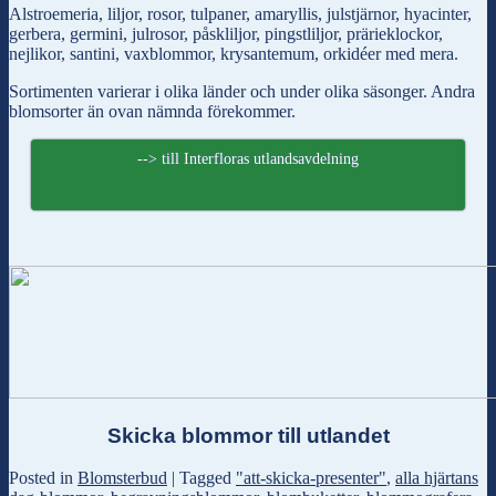
Alstroemeria, liljor, rosor, tulpaner, amaryllis, julstjärnor, hyacinter,
gerbera, germini, julrosor, påskliljor, pingstliljor, prärieklockor,
nejlikor, santini, vaxblommor, krysantemum, orkidéer med mera.
Sortimenten varierar i olika länder och under olika säsonger. Andra
blomsorter än ovan nämnda förekommer.
--> till Interfloras utlandsavdelning
Skicka blommor till utlandet
Posted in
Blomsterbud
|
Tagged
"att-skicka-presenter"
,
alla hjärtans