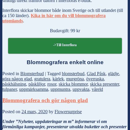
smidigt direkt framför datorn i Interfloras e-butik.
Interflora skickar blommor både inom Sverige och till utlandet (till
ca 150 länder).
Kika in här om du vill blommografera
utomlands
.
Budavgift: 99 kr
->Till Interflora
Blommografera enkelt online
Posted in
Blomsterbud
|
Tagged
blomsterbud
,
Glad Påsk
,
glädje
,
göra någon glad
,
gratulera
,
kärlek
,
murgröna
,
överraska
,
påskhälsning
,
påskliljor
,
rosor
,
skicka blommor
,
skicka presenter
,
tulpaner
,
uppmärksamma
,
uppmuntra
,
uppvakta
,
våreld
Blommografera och gör någon glad
Posted on
24 mars, 2020
by
Flowersurprise
Under ”Nyheter, uppdateringar m m” informerar vi om
förmånliga kampanjer, presenterar utvalda buketter och presenter