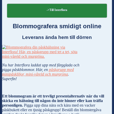
->Till Interflora
Blommografera smidigt online
Leverans ända hem till dörren
Nu har Interflora laddat upp med färgglada och
pigga påskblommor. Här, en
påskgrupp med
minipåskliljor, mini-våreld och murgröna
.
Superfin!
Ett blommogram är ett trevligt presentalternativ när du vill
skicka en hälsning till någon du inte hinner eller kan träffa
personligen.
Pigga upp dina nära och kära med en vacker
påskbukett eller en tjusig påskgrupp! Beställ din blomstergåva