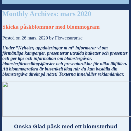
Monthly Archives:
mars 2020
Skicka påskblommor med blommogram
Posted on
26 mars, 2020
by
Flowersurprise
Under ”Nyheter, uppdateringar m m” informerar vi om
förmånliga kampanjer, presenterar utvalda buketter och presenter
och ger tips och information om blomstergåvor,
blomsterförmedlingstjänster och presentartiklar för olika tillfällen.
Att blommografera är busenkelt idag när du kan beställa din
blomstergåva direkt på nätet!
Texterna innehåller reklamlänkar
.
Önska Glad påsk med ett blomsterbud