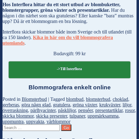
Hos Interflora hittar du ett stort utbud av blombuketter,
blomstergrupper, gröna växter och presentartiklar.
Har du
någon i din närhet som ska gratuleras? Eller kanske ”bara” muntras
upp? Då är ett blommogram en bra lösning.
Interflora skickar blommor både inom Sverige och till utlandet (till
ca 150 länder).
Kika in här om du vill blommografera
utomlands
.
Budavgift: 99 kr
->Till Interflora
Blommografera enkelt online
Posted in
Blomsterbud
|
Tagged
blombud
,
blomsterbud
,
choklad
,
gerberas
,
göra någn glad
,
gratulera
,
gröna växter
,
krukväxter
,
liljor
,
överraskning
,
pärlhyacinter
,
påskliljor
,
penséer
,
presentartiklar
,
rosor
,
skicka blommor
,
skicka presenter
,
tulpaner
,
uppmärksamma
,
uppmuntra
,
uppvakta
,
vårblommor