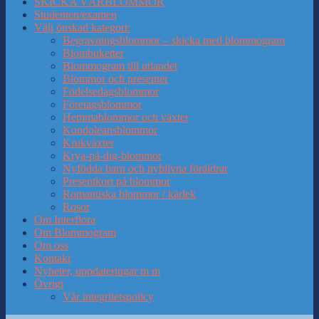
SKICKA VÅRBLOMMOR
Studenten/examen
Välj önskad kategori:
Begravningsblommor – skicka med blommogram
Blombuketter
Blommogram till utlandet
Blommor och presenter
Födelsedagsblommor
Företagsblommor
Hemmablommor och växter
Kondoleansblommor
Krukväxter
Krya-på-dig-blommor
Nyfödda barn och nyblivna föräldrar
Presentkort på blommor
Romantiska blommor / kärlek
Rosor
Om Interflora
Om Blommogram
Om oss
Kontakt
Nyheter, uppdateringar m m
Övrigt
Vår integritetspolicy